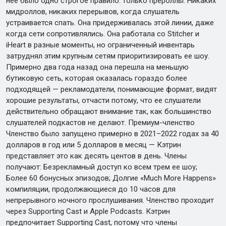
нее было одно строгое правило: только прероллы. Никаких
мидроллов, никаких перерывов, когда слушатель
устраивается спать. Она придерживалась этой линии, даже
когда сети сопротивлялись. Она работала со Stitcher и
iHeart в разные моменты, но ограниченный инвентарь
затруднял этим крупным сетям приоритизировать ее шоу.
Примерно два года назад она перешла на меньшую
бутиковую сеть, которая оказалась гораздо более
подходящей — рекламодатели, понимающие формат, видят
хорошие результаты, отчасти потому, что ее слушатели
действительно обращают внимание так, как большинство
слушателей подкастов не делают. Премиум-членство
Членство было запущено примерно в 2021–2022 годах за 40
долларов в год или 5 долларов в месяц — Кэтрин
представляет это как десять центов в день. Члены
получают: Безрекламный доступ ко всем трем ее шоу;
Более 60 бонусных эпизодов; Долгие «Much More Happens»
компиляции, продолжающиеся до 10 часов для
непрерывного ночного прослушивания. Членство проходит
через Supporting Cast и Apple Podcasts. Кэтрин
предпочитает Supporting Cast, потому что члены