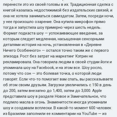
перенести это из своей головы в их. Традиционная сделка с
книгой казалась недостижимой без издательских связей, и
она не хотела заниматься самиздатом. Затем, посреди ночи,
у нее произошло озарение. Она купила микрофон прямо
тогда и запустила шоу примерно через шесть недель.
Формат подкаста шоу — успокаивающее введение, за
которым следует медленная, насыщенная сенсорными
деталями история на ночь, установленная в «Деревне
Ничего Особенного» — остался точно таким же с первого
эпизода. Рост без затрат на маркетинг Кэтрин не
рекламировала. Она говорила людям в своей студии йоги и
упоминала шоу на Facebook, и на этом все. Шоу росло,
потому что сон — это болевая точка, о которой люди
говорят. Если что-то помогает вам спать, вы рассказываете
об этом своим друзьям. Загрузки увеличились с 150 в день
до 200, затем внезапно до 1,400, затем до 3,000. Apple
представила шоу в разделе Новое и Замечательное, что
подлило масла в огонь. Знаменитости иногда упоминали
шоу и создавали всплески. В какой-то момент 600 человек
из Бразилии заполнили ее комментарии на YouTube — из