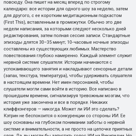
повсюду. Она пишет на месяц вперед по строгому
календарю: все истории для одного шоу за неделю, затем
для другого, с ее коротким медитационным подкастом
(First This), вставленным в промежутки. Обычно это две
недели написания, за которыми следуют несколько дней
редактирования, затем полная сессия записи. Стандартные
эпизоды длятся 30–35 минут; 10-часовые ночные эпизоды
составлены из существующих любимых. Мастерство
повествования глубоко намеренно. Каждый элемент служит
нервной системе слушателя: Истории начинаются с
успокаивающего занятия и накладывают сенсорные детали
(запах, текстура, температура), чтобы удерживать слушателя
в настоящем времени. Нет имен персонажей, чтобы
слушатели могли сами войти в историю. Все написано в
прошедшем времени, сигнализируя тревожным мозгам, что
история уже закончена и все в порядке. Никаких
клиффхэнгеров — никогда. Может ли ИИ это сделать?
Кэтрин не беспокоится о конкуренции со стороны ИИ. Ее
шоу основаны на глубоком понимании заботы о нервной
системе и внимательности, а не просто на цепочке приятных
слов. Да, вы могли бы запустить голос ИИ на Википедии. Но