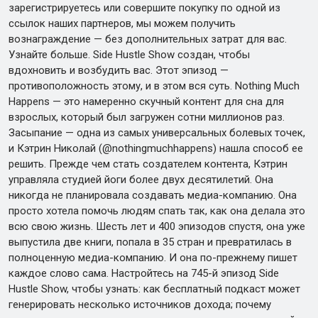
зарегистрируетесь или совершите покупку по одной из
ссылок наших партнеров, мы можем получить
вознаграждение — без дополнительных затрат для вас.
Узнайте больше. Side Hustle Show создан, чтобы
вдохновить и возбудить вас. Этот эпизод —
противоположность этому, и в этом вся суть. Nothing Much
Happens — это намеренно скучный контент для сна для
взрослых, который был загружен сотни миллионов раз.
Засыпание — одна из самых универсальных болевых точек,
и Кэтрин Николай (@nothingmuchhappens) нашла способ ее
решить. Прежде чем стать создателем контента, Кэтрин
управляла студией йоги более двух десятилетий. Она
никогда не планировала создавать медиа-компанию. Она
просто хотела помочь людям спать так, как она делала это
всю свою жизнь. Шесть лет и 400 эпизодов спустя, она уже
выпустила две книги, попала в 35 стран и превратилась в
полноценную медиа-компанию. И она по-прежнему пишет
каждое слово сама. Настройтесь на 745-й эпизод Side
Hustle Show, чтобы узнать: как бесплатный подкаст может
генерировать несколько источников дохода; почему