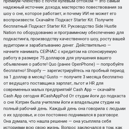
премиум-членство с почти нулевым оттоком — это самый
надежный источник дохода; мастерство повествования за
шоу о сне, которое работает, и почему ИИ не может его
воспроизвести. Скачайте Подкаст Starter Kit. Получите
бесплатный Подкаст Starter Kit. Руководство Side Hustle
Nation по оборудованию и программному обеспечению для
подкастинга, производству качественного шоу, росту вашей
аудитории и зарабатыванию денег. Действительно —
начните нанимать СЕЙЧАС с кредитом на спонсируемую
работу в размере 75 долларов для улучшения вашего
объявления о работе! Quo (ранее OpenPhone) — попробуйте
бесплатно! Shopify — зарегистрируйтесь на пробный период
за 1 доллар в месяц! Gusto — получите 3 месяца бесплатно
от ведущего поставщика зарплат, льгот и HR для
современных малых предприятий! Cash App — скачайте
Cash App сегодня #CashAppPod От студии йоги до подкаста
о сне Кэтрин была учителем йоги и владельцем студии на
полный рабочий день. Каждый день она говорила с людьми
о их здоровье, и сон постоянно поднимался в разговоре.
Она думала, что нашла решение — она усыпляла себя
историями всю свою жизнь. Вопрос заключался в том, как