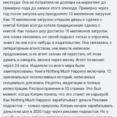
ниоткуда. Она не потратила ни доллара на маркетинг до
примерно года до записи этого эпизода. Примерно через
год после запуска шоу преодолело 10 миллионов загрузок.
Как 10 миллионов загрузок открыли дверь к сделке с
книгой Кэтрин всегда хотела традиционную сделку с
книгой. Как только шоу достигло 10 миллионов загрузок,
она снова связалась со своей подкаст-сетью и спросила,
знают ли они кого-нибудь в издательстве. Она связалась с
литературным агентством, они вместе написали
предложение, и ее агент сказал ей перестать об этом
думать и ожидать звонка через месяц. Агент позвонил
через 24 часа. Издатели со всего мира были
заинтересованы. Книга Nothing Much Happens включала: 12
оригинальных эксклюзивных историй, написанных
специально для книги; Рецепты, медитации и полные
иллюстрации; Распространение в 35 странах. Это был
момент, когда Кэтрин поняла, что это станет ее карьерой.
Как Nothing Much Happens зарабатывает деньги Реклама
подкастов — только прероллы Кэтрин начала зарабатывать
деньги на шоу в 2020 году через рекламу подкастов. Но у