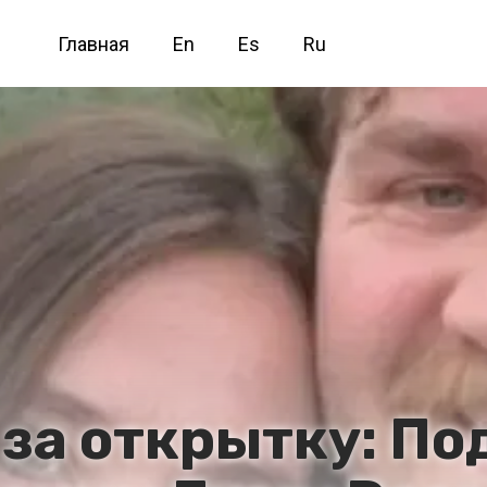
Главная
En
Es
Ru
 за открытку: По