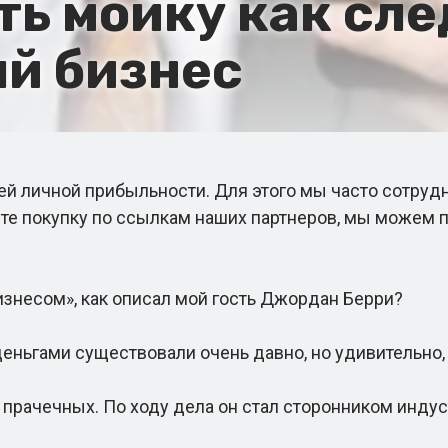
ить мойку как с
й бизнес
 личной прибыльности. Для этого мы часто сотруд
те покупку по ссылкам наших партнеров, мы можем п
есом», как описал мой гость Джордан Берри?
ьгами существовали очень давно, но удивительно, 
ачечных. По ходу дела он стал сторонником индуст