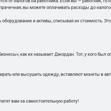
я от налогов на работника. Если вы — работник, то 
к прачечная, вы можете оплачивать расходы до налог
борудование и активы, списывая их стоимость. Это 
есы», как их называет Джордан. Тот, у кого был оп
рать или высушить одежду, вставляют монеты в авто
тят вам за самостоятельную работу!