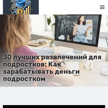
Главная
En
Es
Ru
30 лучших развлечений для
подростков: Как
зарабатывать деньги
подростком