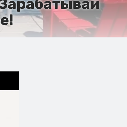
 Зарабатывай
е!