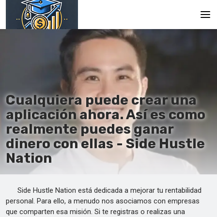
Principal
En
Es
Cualquiera puede crear una
Ru
aplicación ahora. Así es como
realmente puedes ganar
dinero con ellas - Side Hustle
Nation
Side Hustle Nation está dedicada a mejorar tu rentabilidad
personal. Para ello, a menudo nos asociamos con empresas
que comparten esa misión. Si te registras o realizas una